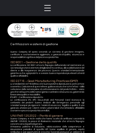
Certificazioni e sistemi di gestione
Suarez Company Srl opera secondo un sistema di gestione integrato,
certificato e costantemente aggiornato, a garanzia di qualità, sicurezza e
responsabilità in ogni fase del processo produttivo.
ISO 9001 – Gestione della qualità
La certificazione ISO 9001 attesta l’impegno dell’azienda nel mantenere un
sistema di gestione orientato al miglioramento continuo, alla soddisfazione del
cliente e alla trasparenza dei processi. Questo standard internazionale
garantisce che ogni prodotto e servizio Suarez risponda ai più elevati criteri di
qualità e affidabilità.
ISO 22716 – Good Manufacturing Practices (GMP)
Lo standard ISO 22716 definisce le buone pratiche di produzione per il settore
cosmetico. L’adozione di queste linee guida assicura che tutte le fasi – dalla
selezione delle materie prime al confezionamento del prodotto finito – siano
gestite nel rispetto delle norme igienico-sanitarie e di sicurezza, garantendo
la massima qualità e tracciabilità.
IFS HPC – Certificazione di prodotto
La certificazione IFS HPC (Household and Personal Care) riconosce la
conformità dei prodotti Suarez dedicati alla detergenza personale agli
standard europei più rigorosi in termini di sicurezza, legalità e qualità. È una
garanzia ulteriore per i clienti retail e private label che richiedono affidabilità
costante e processi produttivi controllati.
UNI/PdR 125:2022 – Parità di genere
Suarez Company è tra le realtà che hanno scelto di certificarsi secondo la
UNI/PdR 125:2022, la prassi di riferimento nazionale che attesta l’impegno
concreto verso la parità di genere.
Attraverso politiche di inclusione, valorizzazione delle competenze e
misurazione periodica di specifici KPI (come equilibrio di genere, equità
retributiva e pari opportunità di crescita), l’azienda promuove un ambiente di